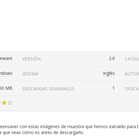
eeware
2.0
VERSIÓN
CATEG
ndows
Inglés
IDIOMA
AUTO
,60 MB
1
DESCARGAS SEMANALES
DESCA
eensaver con estas imágenes de muestra que hemos extraído para ti
a que veas cómo es antes de descargarlo.