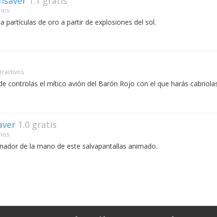
nsaver
1.1
gratis
rios
 partículas de oro a partir de explosiones del sol.
eractivos
de controlas el mítico avión del Barón Rojo con el que harás cabriola
aver
1.0
gratis
rios
enador de la mano de este salvapantallas animado.