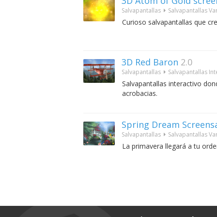
3D Atom of Gold scree
Salvapantallas
Salvapantallas Va
Curioso salvapantallas que crea
3D Red Baron
2.0
Salvapantallas
Salvapantallas Int
Salvapantallas interactivo don
acrobacias.
Spring Dream Screens
Salvapantallas
Salvapantallas Va
La primavera llegará a tu ord