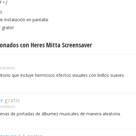
 + J
o.
e instalación en pantalla.
 gratis!
onados con Heres Mitta Screensaver
eractivos
itorio que incluye hermosos efectos visuales con brillos suaves.
er
gratis
eractivos
cenas de portadas de álbumes musicales de manera aleatoria.